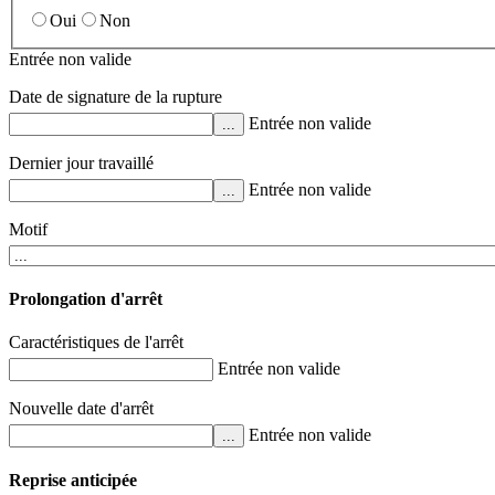
Oui
Non
Entrée non valide
Date de signature de la rupture
Entrée non valide
...
Dernier jour travaillé
Entrée non valide
...
Motif
Prolongation d'arrêt
Caractéristiques de l'arrêt
Entrée non valide
Nouvelle date d'arrêt
Entrée non valide
...
Reprise anticipée