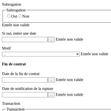
Subrogation
Subrogation
Oui
Non
Entrée non valide
Si oui, entrer une date
Entrée non valide
...
Motif
Entrée non valide
Fin de contrat
Date de la fin de contrat
Entrée non valide
...
Date de notification de la rupture
Entrée non valide
...
Transaction
Transaction